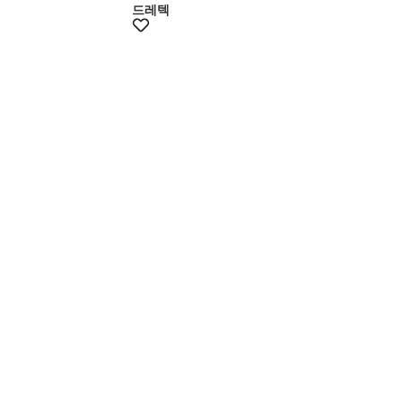
드레텍
+12% 쿠폰