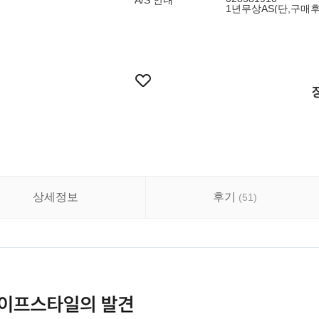
A/S 안내
1년무상AS(단,구매
상세정보
후기
(
51
)