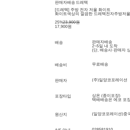
판매자배송
드레텍
[드레텍] 주방 전자 저울 화이트
화이트색상의 깔끔한 드레텍전자주방저울
25
%
23,900
원
17,900
원
판매자배송
배송
2~5일 내 도착
(단, 배송사·판매자 
무료배송
배송비
(주)일양코포레이션
판매자
상온 (종이포장)
포장타입
택배배송은 에코 포
(일양코포레이션)중
원산지
028581910