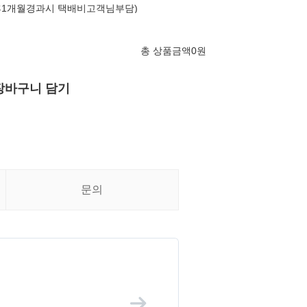
후1개월경과시 택배비고객님부담)
총 상품금액
0
원
장바구니 담기
문의