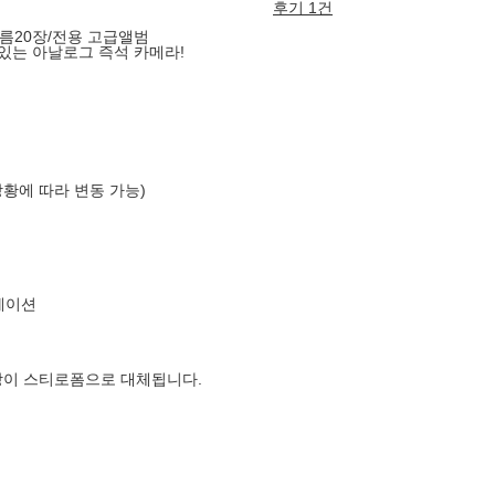
후기 1건
름20장/전용 고급앨범
 있는 아날로그 즉석 카메라!
상황에 따라 변동 가능)
레이션
장이 스티로폼으로 대체됩니다.