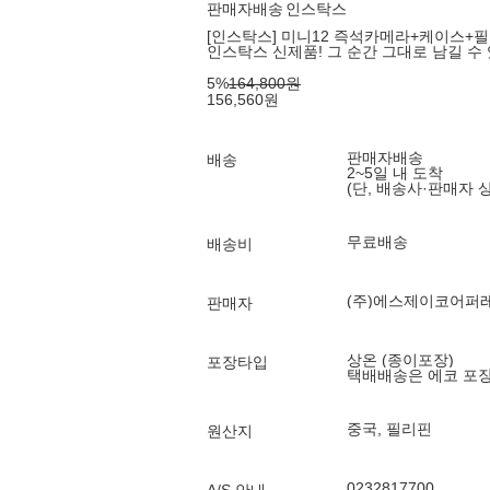
판매자배송
인스탁스
[인스탁스] 미니12 즉석카메라+케이스+필
인스탁스 신제품! 그 순간 그대로 남길 수
5
%
164,800
원
156,560
원
판매자배송
배송
2~5일 내 도착
(단, 배송사·판매자 
무료배송
배송비
(주)에스제이코어퍼
판매자
상온 (종이포장)
포장타입
택배배송은 에코 포
중국, 필리핀
원산지
0232817700