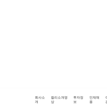
회사소
컬리소개영
투자정
인재채
개
상
보
용