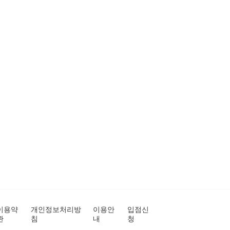
이용약
개인정보처리방
이용안
입점신
관
침
내
청