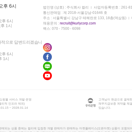
 오후 6시
법인명 (상호) : 주식회사 컬리
사업자등록번호 : 261-81
통신판매업 : 제 2018-서울강남-01646 호
주소 : 서울특별시 강남구 테헤란로 133, 18층(역삼동)
오후 6시
채용문의 :
recruit@kurlycorp.com
오후 1시
팩스: 070 - 7500 - 6098
차적으로 답변드리겠습니
오후 6시
후 1시
 쇼핑몰 서비스 개발·운영
고객님이 현금으로 결제한
물리적 인프라 제외)
채무지급보증 계약을 체
1.15 ~ 2028.01.14
있습니다.
판매되는 상품 중에는 컬리에 입점한 개별 판매자가 판매하는 마켓플레이스(오픈마켓) 상품이 포함되어