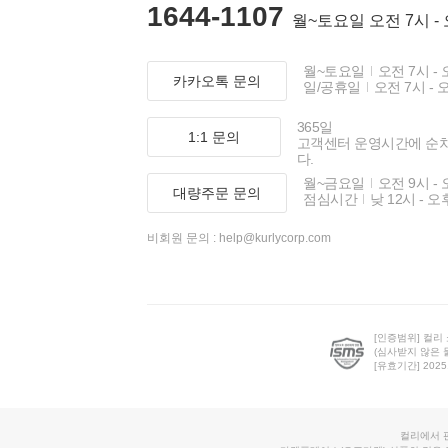
1644-1107
월~토요일 오전 7시 -
월~토요일
오전 7시 - 
카카오톡 문의
일/공휴일
오전 7시 - 
365일
1:1 문의
고객센터 운영시간에 순
다.
월~금요일
오전 9시 - 
대량주문 문의
점심시간
낮 12시 - 오
비회원 문의 :
help@kurlycorp.com
[인증범위] 컬리
(심사받지 않은 
[유효기간] 2025.0
컬리에서 