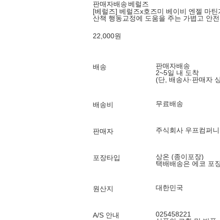
판매자배송
베럴즈
[베럴즈] 베럴즈x호즈미 베이비 엔젤 마틴게
산책 행동교정에 도움을 주는 가볍고 안전
22,000
원
판매자배송
배송
2~5일 내 도착
(단, 배송사·판매자 
무료배송
배송비
주식회사 우프컴퍼니
판매자
상온 (종이포장)
포장타입
택배배송은 에코 포
대한민국
원산지
025458221
A/S 안내