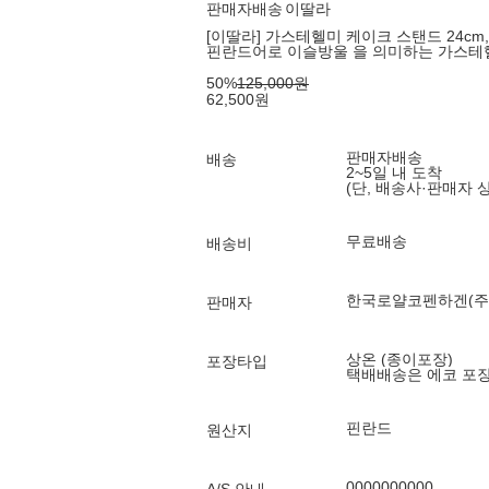
판매자배송
이딸라
[이딸라] 가스테헬미 케이크 스탠드 24cm, 3
핀란드어로 이슬방울 을 의미하는 가스테
50
%
125,000
원
62,500
원
판매자배송
배송
2~5일 내 도착
(단, 배송사·판매자 
무료배송
배송비
한국로얄코펜하겐(주
판매자
상온 (종이포장)
포장타입
택배배송은 에코 포
핀란드
원산지
0000000000