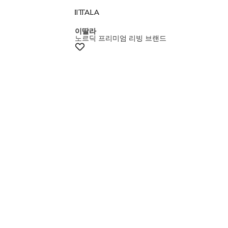
멤버스20%쿠폰
이딸라
노르딕 프리미엄 리빙 브랜드