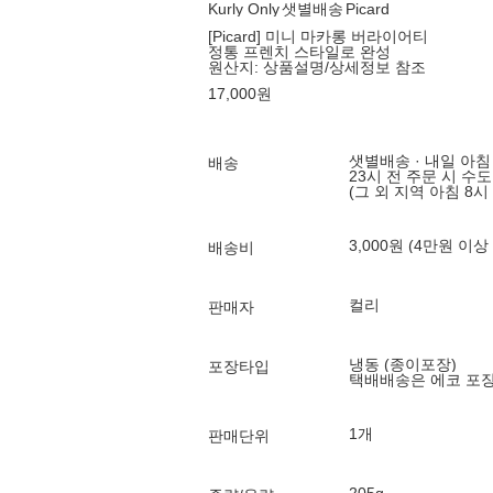
Kurly Only
샛별배송
Picard
[Picard] 미니 마카롱 버라이어티
정통 프렌치 스타일로 완성
원산지:
상품설명/상세정보 참조
17,000
원
샛별배송 · 내일 아침
배송
23시 전 주문 시 수
(그 외 지역 아침 8시
3,000원 (4만원 이상
배송비
컬리
판매자
냉동 (종이포장)
포장타입
택배배송은 에코 포
1개
판매단위