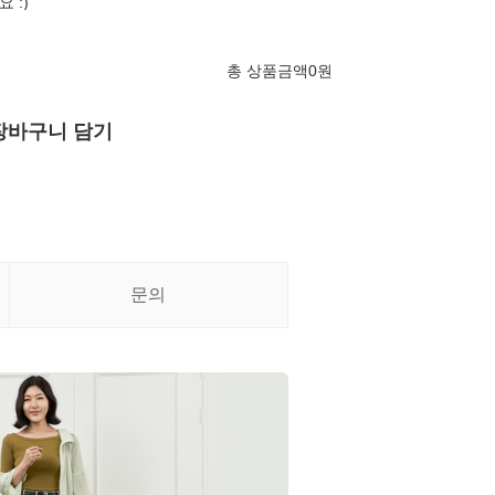
 :)
총 상품금액
0
원
장바구니 담기
문의