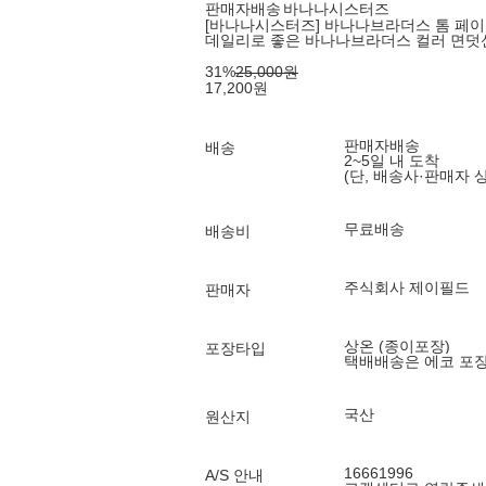
판매자배송
바나나시스터즈
[바나나시스터즈] 바나나브라더스 톰 페이크
데일리로 좋은 바나나브라더스 컬러 면덧
31
%
25,000
원
17,200
원
판매자배송
배송
2~5일 내 도착
(단, 배송사·판매자 
무료배송
배송비
주식회사 제이필드
판매자
상온 (종이포장)
포장타입
택배배송은 에코 포
국산
원산지
16661996
A/S 안내