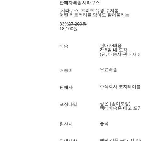
판매자배송
시라쿠스
[시라쿠스] 프리즈 유광 수저통
어떤 커트러리를 담아도 잘어울리는
33
%
27,200
원
18,100
원
판매자배송
배송
2~5일 내 도착
(단, 배송사·판매자 
무료배송
배송비
주식회사 코지테이블
판매자
상온 (종이포장)
포장타입
택배배송은 에코 포
중국
원산지
해당 상품 구매 시 