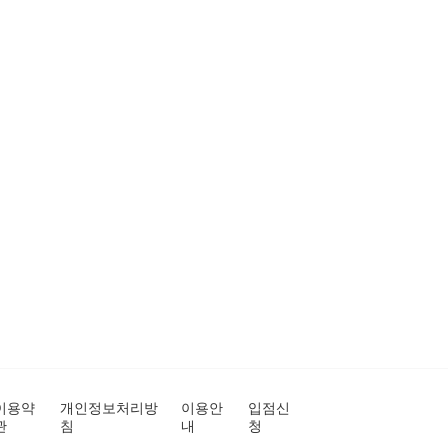
이용약
개인정보처리방
이용안
입점신
관
침
내
청