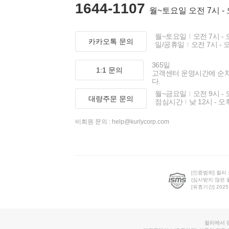
1644-1107
월~토요일 오전 7시 -
월~토요일
오전 7시 - 
카카오톡 문의
일/공휴일
오전 7시 - 
365일
1:1 문의
고객센터 운영시간에 순
다.
월~금요일
오전 9시 - 
대량주문 문의
점심시간
낮 12시 - 오
비회원 문의 :
help@kurlycorp.com
[인증범위] 컬리
(심사받지 않은 
[유효기간] 2025.0
컬리에서 