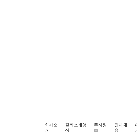
회사소
컬리소개영
투자정
인재채
개
상
보
용