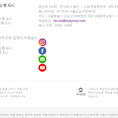
 오후 6시
법인명 (상호) : 주식회사 컬리
사업자등록번호 : 261-81
통신판매업 : 제 2018-서울강남-01646 호
주소 : 서울특별시 강남구 테헤란로 133, 18층(역삼동)
오후 6시
채용문의 :
recruit@kurlycorp.com
오후 1시
팩스: 070 - 7500 - 6098
차적으로 답변드리겠습니
오후 6시
후 1시
 쇼핑몰 서비스 개발·운영
고객님이 현금으로 결제한
물리적 인프라 제외)
채무지급보증 계약을 체
1.15 ~ 2028.01.14
있습니다.
판매되는 상품 중에는 컬리에 입점한 개별 판매자가 판매하는 마켓플레이스(오픈마켓) 상품이 포함되어