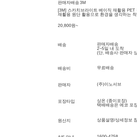
판매자배송
3M
[3M] 스카치브라이트 베이직 재활용 PET 
재활용 원단 활용으로 환경을 생각하는 
20,800
원
~
판매자배송
배송
2~5일 내 도착
(단, 배송사·판매자 
무료배송
배송비
(주)이노서브
판매자
상온 (종이포장)
포장타입
택배배송은 에코 포
상품설명/상세정보 
원산지
1600-4758