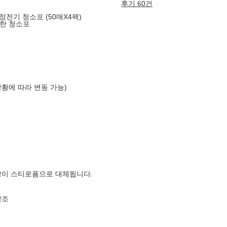
후기 60건
정전기 청소포 (50매X4팩)
착한 청소포
상황에 따라 변동 가능)
장이 스티로폼으로 대체됩니다.
참조