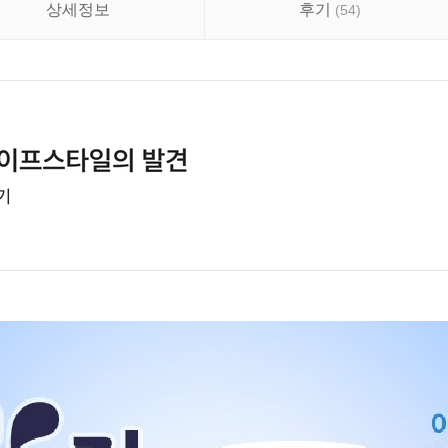
상세정보
후기
(
54
)