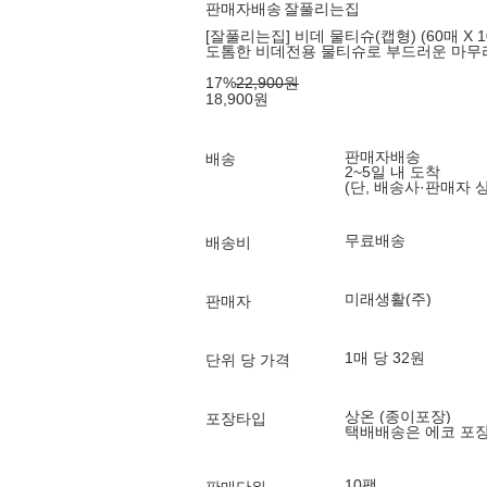
판매자배송
잘풀리는집
[잘풀리는집] 비데 물티슈(캡형) (60매 X 1
도톰한 비데전용 물티슈로 부드러운 마무
17
%
22,900
원
18,900
원
판매자배송
배송
2~5일 내 도착
(단, 배송사·판매자 
무료배송
배송비
미래생활(주)
판매자
1매 당 32원
단위 당 가격
상온 (종이포장)
포장타입
택배배송은 에코 포
10팩