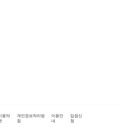
이용약
개인정보처리방
이용안
입점신
관
침
내
청