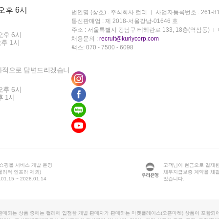
 오후 6시
법인명 (상호) : 주식회사 컬리
사업자등록번호 : 261-81
통신판매업 : 제 2018-서울강남-01646 호
주소 : 서울특별시 강남구 테헤란로 133, 18층(역삼동)
오후 6시
채용문의 :
recruit@kurlycorp.com
오후 1시
팩스: 070 - 7500 - 6098
차적으로 답변드리겠습니
오후 6시
후 1시
 쇼핑몰 서비스 개발·운영
고객님이 현금으로 결제한
물리적 인프라 제외)
채무지급보증 계약을 체
1.15 ~ 2028.01.14
있습니다.
판매되는 상품 중에는 컬리에 입점한 개별 판매자가 판매하는 마켓플레이스(오픈마켓) 상품이 포함되어