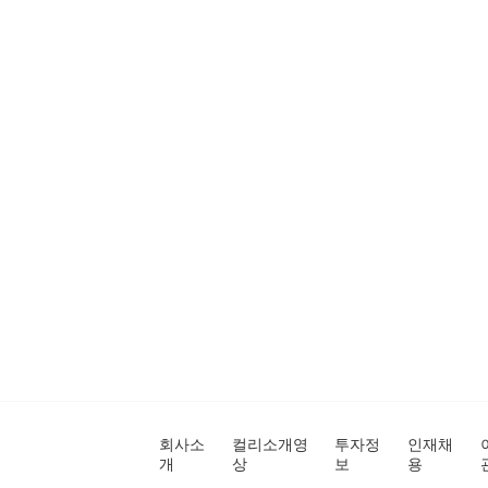
회사소
컬리소개영
투자정
인재채
개
상
보
용