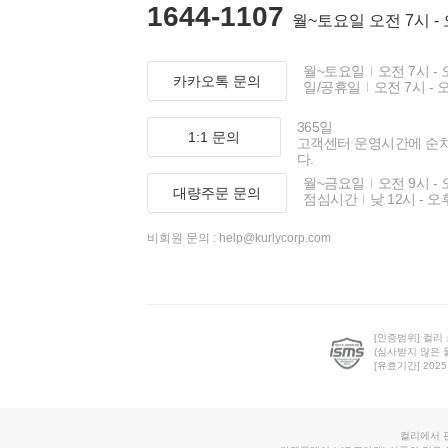
1644-1107
월~토요일 오전 7시 -
월~토요일
오전 7시 - 
카카오톡 문의
일/공휴일
오전 7시 - 
365일
1:1 문의
고객센터 운영시간에 순
다.
월~금요일
오전 9시 - 
대량주문 문의
점심시간
낮 12시 - 오
비회원 문의 :
help@kurlycorp.com
[인증범위] 컬리
(심사받지 않은 
[유효기간] 2025.0
컬리에서 