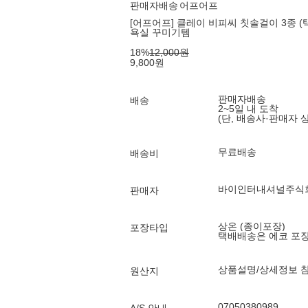
판매자배송
어프어프
[어프어프] 클레이 비피씨 칫솔걸이 3종 (택
욕실 꾸미기템
18
%
12,000
원
9,800
원
판매자배송
배송
2~5일 내 도착
(단, 배송사·판매자 
무료배송
배송비
바이인터내셔널주식
판매자
상온 (종이포장)
포장타입
택배배송은 에코 포
상품설명/상세정보 
원산지
07050380989