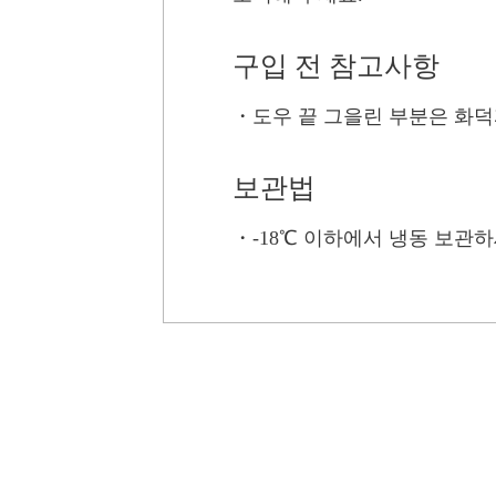
구입 전 참고사항
・
도우 끝 그을린 부분은 화덕
보관법
・
-18℃ 이하에서 냉동 보관하