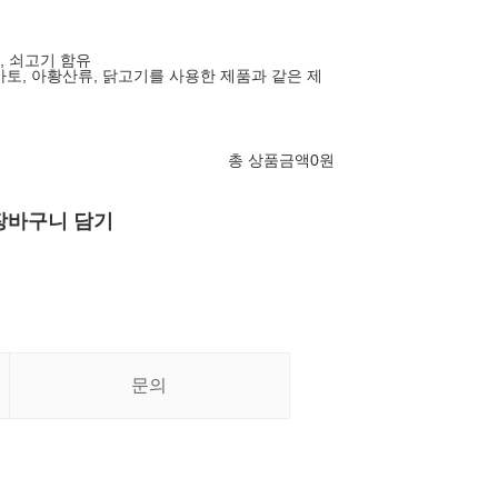
두, 쇠고기 함유
토마토, 아황산류, 닭고기를 사용한 제품과 같은 제
총 상품금액
0
원
장바구니 담기
문의