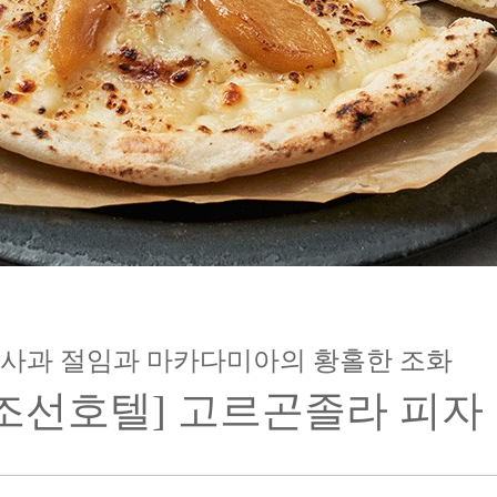
사과 절임과 마카다미아의 황홀한 조화
[조선호텔] 고르곤졸라 피자