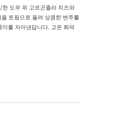
깃한 도우 위 고르곤졸라 치즈와
임을 토핑으로 올려 상큼한 변주를
풍미를 자아낸답니다. 고온 화덕