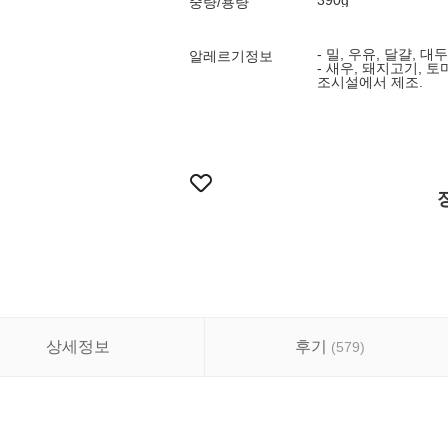
390g
중량/용량
- 밀, 우유, 달걀, 대
알레르기정보
- 새우, 돼지고기, 
조시설에서 제조.
상세정보
후기
(
579
)