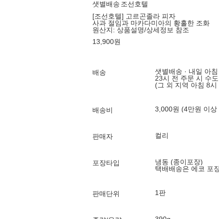
샛별배송
조선호텔
[조선호텔] 고르곤졸라 피자
사과 절임과 마카다미아의 황홀한 조화
원산지:
상품설명/상세정보 참조
13,900
원
샛별배송 · 내일 아침
배송
23시 전 주문 시 수
(그 외 지역 아침 8시
3,000원 (4만원 이상
배송비
컬리
판매자
냉동 (종이포장)
포장타입
택배배송은 에코 포
1판
판매단위