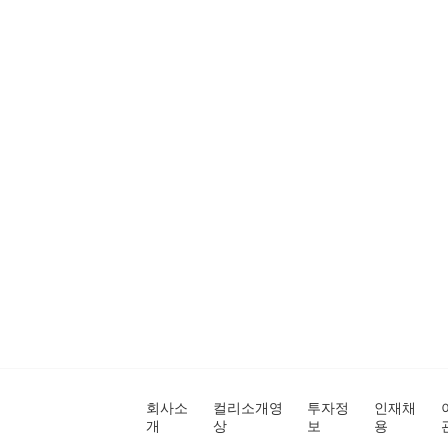
회사소
컬리소개영
투자정
인재채
개
상
보
용