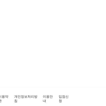
이용약
개인정보처리방
이용안
입점신
관
침
내
청