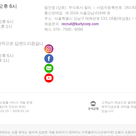
 오후 6시
법인명 (상호) : 주식회사 컬리
사업자등록번호 : 261-81
통신판매업 : 제 2018-서울강남-01646 호
주소 : 서울특별시 강남구 테헤란로 133, 18층(역삼동)
오후 6시
채용문의 :
recruit@kurlycorp.com
오후 1시
팩스: 070 - 7500 - 6098
차적으로 답변드리겠습니
오후 6시
후 1시
 쇼핑몰 서비스 개발·운영
고객님이 현금으로 결제한
물리적 인프라 제외)
채무지급보증 계약을 체
1.15 ~ 2028.01.14
있습니다.
판매되는 상품 중에는 컬리에 입점한 개별 판매자가 판매하는 마켓플레이스(오픈마켓) 상품이 포함되어