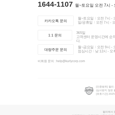
1644-1107
월~토요일 오전 7시 -
월~토요일
오전 7시 - 
카카오톡 문의
일/공휴일
오전 7시 - 
365일
1:1 문의
고객센터 운영시간에 순
다.
월~금요일
오전 9시 - 
대량주문 문의
점심시간
낮 12시 - 오
비회원 문의 :
help@kurlycorp.com
[인증범위] 컬리
(심사받지 않은 
[유효기간] 2025.0
컬리에서 