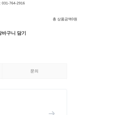
031-764-2916
총 상품금액
0
원
장바구니 담기
문의