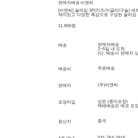
판매자배송
비앤씨
[비앤씨] 슬라임 3P(치즈/지글리/구슬) 세트
재미있고 다양한 촉감으로 구성된 슬라임
11,900
원
판매자배송
배송
2~5일 내 도착
(단, 배송사·판매자 
무료배송
배송비
(주)비앤씨
판매자
상온 (종이포장)
포장타입
택배배송은 에코 포
중국
원산지
031-764-2916