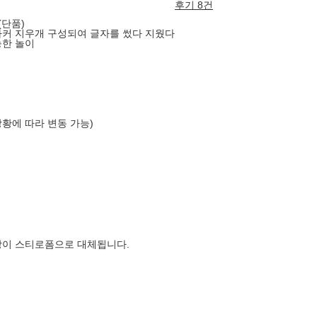
후기 8건
(단품)
커 지우개 구성되여 글자를 썼다 지웠다
능한 놀이
상황에 따라 변동 가능)
장이 스티로폼으로 대체됩니다.