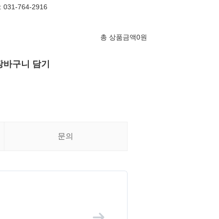
031-764-2916
총 상품금액
0
원
장바구니 담기
문의