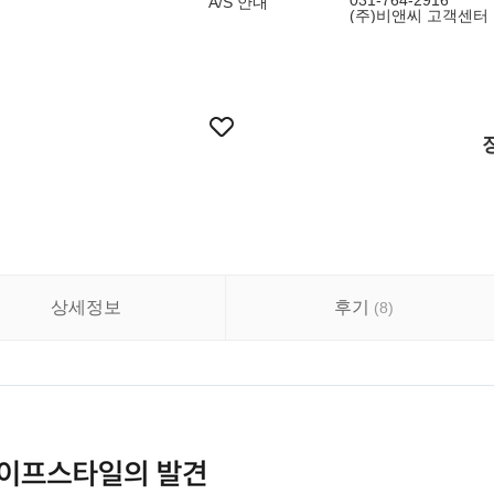
031-764-2916
A/S 안내
(주)비앤씨 고객센터 : 
상세정보
후기
(
8
)