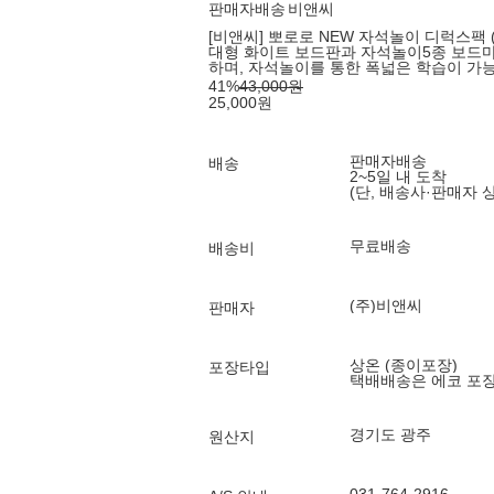
판매자배송
비앤씨
[비앤씨] 뽀로로 NEW 자석놀이 디럭스팩 
대형 화이트 보드판과 자석놀이5종 보드마
하며, 자석놀이를 통한 폭넓은 학습이 가
41
%
43,000
원
25,000
원
판매자배송
배송
2~5일 내 도착
(단, 배송사·판매자 
무료배송
배송비
(주)비앤씨
판매자
상온 (종이포장)
포장타입
택배배송은 에코 포
경기도 광주
원산지