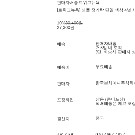
판매자배송
트위그뉴욕
[트위그뉴욕] 샌들 젓가락 단일 색상 4벌 세
10
%
30,400
원
27,300
원
판매자배송
배송
2~5일 내 도착
(단, 배송사·판매자 
무료배송
배송비
한국본차이나주식회
판매자
상온 (종이포장)
포장타입
택배배송은 에코 포
중국
원산지
070-4667-4937