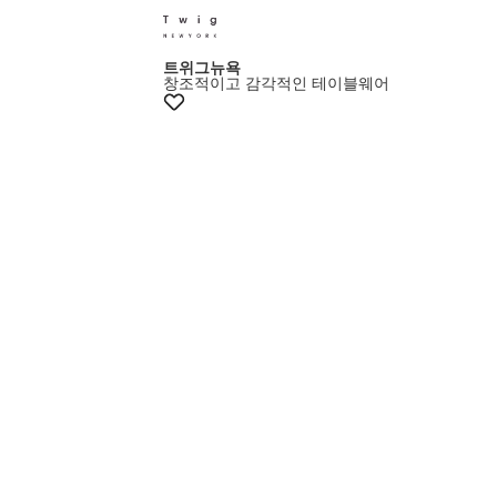
멤버스20%쿠폰
트위그뉴욕
창조적이고 감각적인 테이블웨어