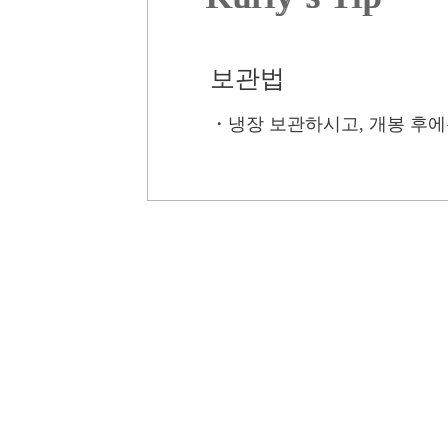
보관법
・
냉장 보관하시고, 개봉 후에