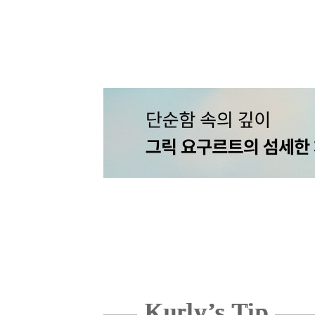
Kurly’s Tip