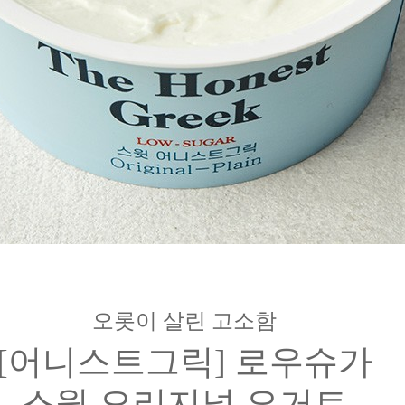
오롯이 살린 고소함
[어니스트그릭] 로우슈가
스윗 오리지널 요거트