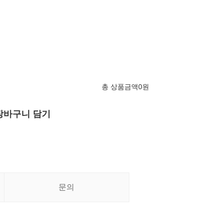
총 상품금액
0
원
장바구니 담기
문의