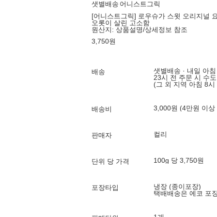
샛별배송
어니스트그릭
[어니스트그릭] 로우슈가 스윗 오리지널 요
오롯이 살린 고소함
원산지:
상품설명/상세정보 참조
3,750
원
샛별배송 · 내일 아침
배송
23시 전 주문 시 수
(그 외 지역 아침 8시
3,000원 (4만원 이상
배송비
컬리
판매자
100g 당 3,750원
단위 당 가격
냉장 (종이포장)
포장타입
택배배송은 에코 포