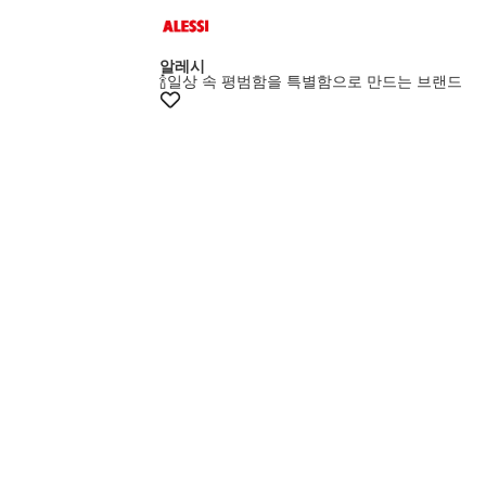
멤버스20%쿠폰
알레시
🍾일상 속 평범함을 특별함으로 만드는 브랜드