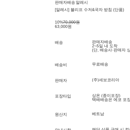
판매자배송
알레시
[알레시] 블리프 수저&국자 받침 (단품)
10
%
70,000
원
63,000
원
판매자배송
배송
2~5일 내 도착
(단, 배송사·판매자 
무료배송
배송비
(주)세보코리아
판매자
상온 (종이포장)
포장타입
택배배송은 에코 포
베트남
원산지
해당 상품 구매 시 