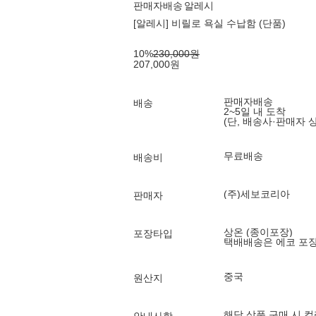
판매자배송
알레시
[알레시] 비릴로 욕실 수납함 (단품)
10
%
230,000
원
207,000
원
판매자배송
배송
2~5일 내 도착
(단, 배송사·판매자 
무료배송
배송비
(주)세보코리아
판매자
상온 (종이포장)
포장타입
택배배송은 에코 포
중국
원산지
해당 상품 구매 시 