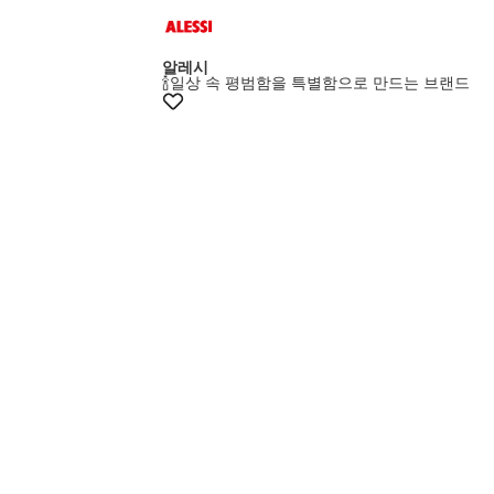
멤버스20%쿠폰
알레시
🍾일상 속 평범함을 특별함으로 만드는 브랜드