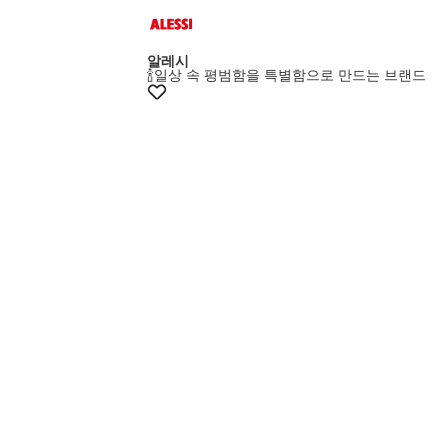
멤버스20%쿠폰
알레시
🍾일상 속 평범함을 특별함으로 만드는 브랜드