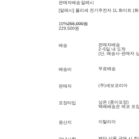
판매자배송
알레시
[알레시] 플리세 전기주전자 1L 화이트 (
10
%
255,000
원
229,500
원
판매자배송
배송
2~5일 내 도착
(단, 배송사·판매자 
무료배송
배송비
(주)세보코리아
판매자
상온 (종이포장)
포장타입
택배배송은 에코 포
이탈리아
원산지
해당 상품 구매 시 