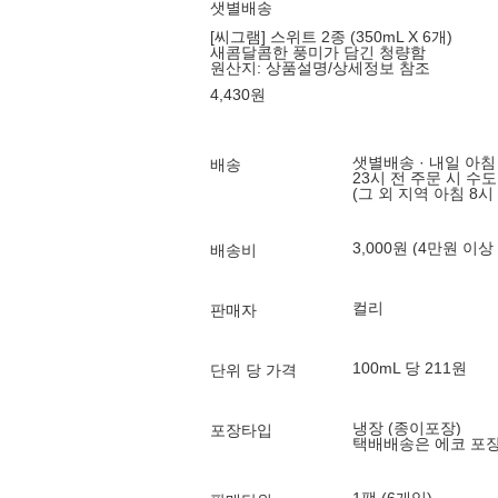
샛별배송
[씨그램] 스위트 2종 (350mL X 6개)
새콤달콤한 풍미가 담긴 청량함
원산지:
상품설명/상세정보 참조
4,430
원
샛별배송 · 내일 아침
배송
23시 전 주문 시 수
(그 외 지역 아침 8시
3,000원 (4만원 이상
배송비
컬리
판매자
100mL 당 211원
단위 당 가격
냉장 (종이포장)
포장타입
택배배송은 에코 포