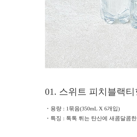
01. 스위트 피치블랙티
・용량
: 1묶음(350mL X 6개입)
・특징
: 톡톡 튀는 탄산에 새콤달콤한