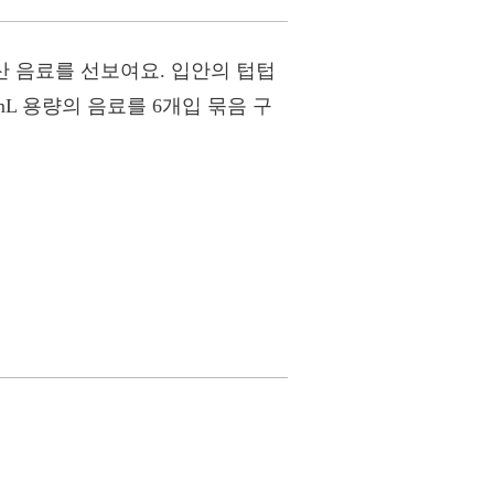
산 음료를 선보여요. 입안의 텁텁
L 용량의 음료를 6개입 묶음 구