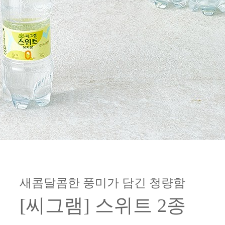
새콤달콤한 풍미가 담긴 청량함
[씨그램] 스위트 2종