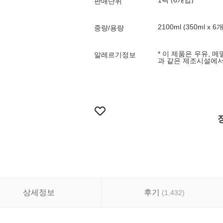
1팩 (6개입)
판매단위
2100ml (350ml x 6개
중량/용량
* 이 제품은 우유, 메
알레르기정보
상세정보
후기
(
1,432
)