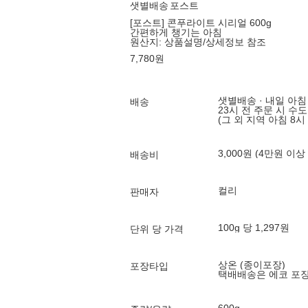
샛별배송
포스트
[포스트] 콘푸라이트 시리얼 600g
간편하게 챙기는 아침
원산지:
상품설명/상세정보 참조
7,780
원
샛별배송 · 내일 아침
배송
23시 전 주문 시 수
(그 외 지역 아침 8시
3,000원 (4만원 이상
배송비
컬리
판매자
100g 당 1,297원
단위 당 가격
상온 (종이포장)
포장타입
택배배송은 에코 포