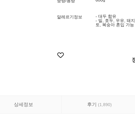
600g
중량/용량
- 대두 함유
알레르기정보
- 밀, 호두, 우유, 돼
토, 복숭아 혼입 가능
상세정보
후기
(
1,890
)