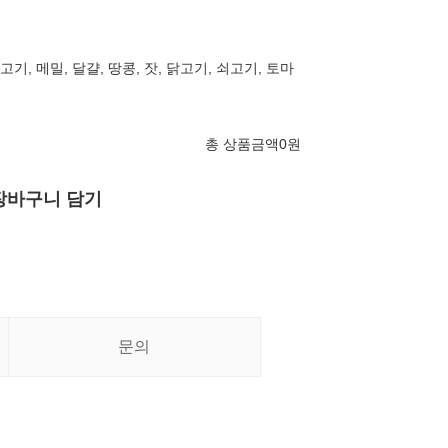
지고기, 메밀, 달걀, 땅콩, 잣, 닭고기, 쇠고기, 토마
총 상품금액
0
원
장바구니 담기
문의