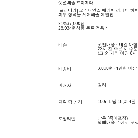
샛별배송
프리메라
[프리메라] 오가니언스 베리어 리페어 하이드
피부 장벽을 케어해줄 에멀전
21
%
37,000
원
28,934
원
상품 쿠폰 적용가
샛별배송 · 내일 아침
배송
23시 전 주문 시 수
(그 외 지역 아침 8시
3,000원 (4만원 이상
배송비
컬리
판매자
100mL 당 18,084원
단위 당 가격
상온 (종이포장)
포장타입
택배배송은 에코 포