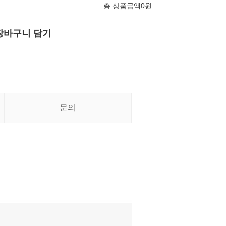
총 상품금액
0
원
장바구니 담기
문의