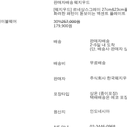
판매자배송
웨지우드
[웨지우드] 르네상스그레이 27cm&23cm플
화려한 패턴이 돋보이는 액센트 플레이트
테이블웨어
30
%
257,000
원
179,900
원
판매자배송
배송
2~5일 내 도착
(단, 배송사·판매자 
무료배송
배송비
주식회사 한국웨지
판매자
상온 (종이포장)
포장타입
택배배송은 에코 포
인도네시아
원산지
02-3446-0968