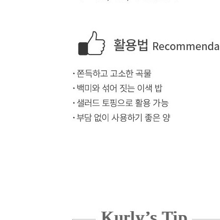
Kurly’s Tip