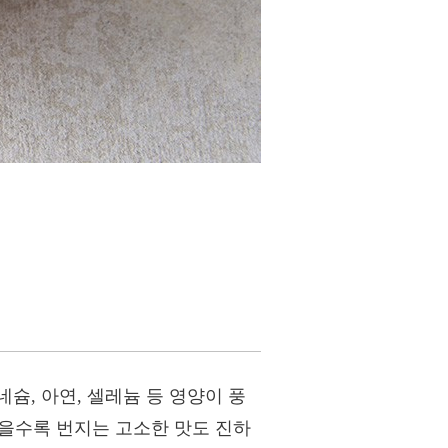
슘, 아연, 셀레늄 등 영양이 풍
씹을수록 번지는 고소한 맛도 진하