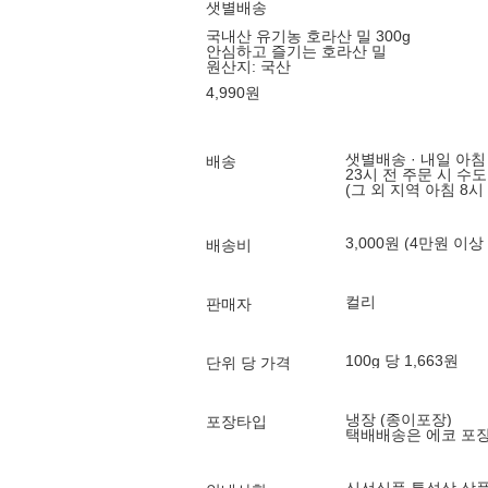
샛별배송
국내산 유기농 호라산 밀 300g
안심하고 즐기는 호라산 밀
원산지:
국산
4,990
원
샛별배송 · 내일 아침
배송
23시 전 주문 시 수
(그 외 지역 아침 8시
3,000원 (4만원 이상
배송비
컬리
판매자
100g 당 1,663원
단위 당 가격
냉장 (종이포장)
포장타입
택배배송은 에코 포