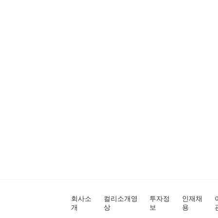
회사소
컬리소개영
투자정
인재채
개
상
보
용