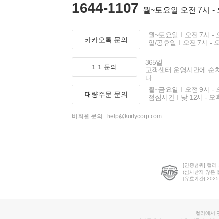
1644-1107
월~토요일 오전 7시 -
월~토요일
오전 7시 - 
카카오톡 문의
일/공휴일
오전 7시 - 
365일
1:1 문의
고객센터 운영시간에 순
다.
월~금요일
오전 9시 - 
대량주문 문의
점심시간
낮 12시 - 오
비회원 문의 :
help@kurlycorp.com
[인증범위] 컬리
(심사받지 않은 
[유효기간] 2025.0
컬리에서 