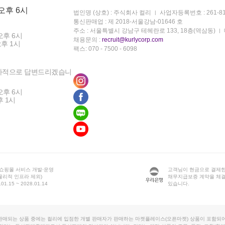
 오후 6시
법인명 (상호) : 주식회사 컬리
사업자등록번호 : 261-81
통신판매업 : 제 2018-서울강남-01646 호
주소 : 서울특별시 강남구 테헤란로 133, 18층(역삼동)
오후 6시
채용문의 :
recruit@kurlycorp.com
오후 1시
팩스: 070 - 7500 - 6098
차적으로 답변드리겠습니
오후 6시
후 1시
 쇼핑몰 서비스 개발·운영
고객님이 현금으로 결제한
물리적 인프라 제외)
채무지급보증 계약을 체
1.15 ~ 2028.01.14
있습니다.
판매되는 상품 중에는 컬리에 입점한 개별 판매자가 판매하는 마켓플레이스(오픈마켓) 상품이 포함되어