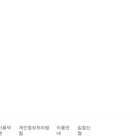
이용약
개인정보처리방
이용안
입점신
관
침
내
청