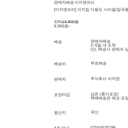
판매자배송
이지앤프리
[이지앤프리] 이지킵 다용도 시리얼/잡곡용기
33
%
14,900
원
9,900
원
~
판매자배송
배송
2~5일 내 도착
(단, 배송사·판매자 
무료배송
배송비
주식회사 이지앤
판매자
상온 (종이포장)
포장타입
택배배송은 에코 포
국산
원산지
07044525796