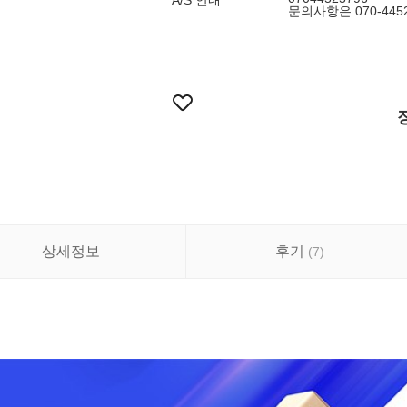
A/S 안내
문의사항은 070-44
상세정보
후기
(
7
)