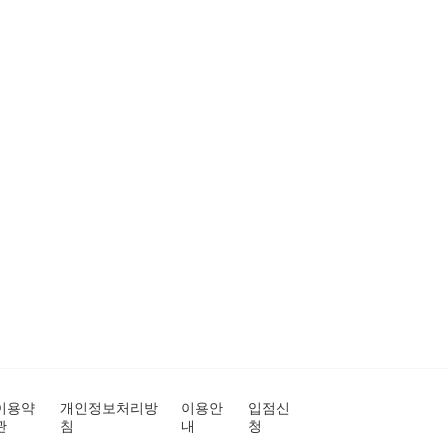
이용약
개인정보처리방
이용안
입점신
관
침
내
청