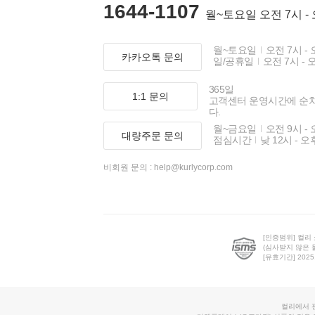
1644-1107
월~토요일 오전 7시 -
월~토요일
오전 7시 - 
카카오톡 문의
일/공휴일
오전 7시 - 
365일
1:1 문의
고객센터 운영시간에 순
다.
월~금요일
오전 9시 - 
대량주문 문의
점심시간
낮 12시 - 오
비회원 문의 :
help@kurlycorp.com
[인증범위] 컬리
(심사받지 않은 
[유효기간] 2025.0
컬리에서 