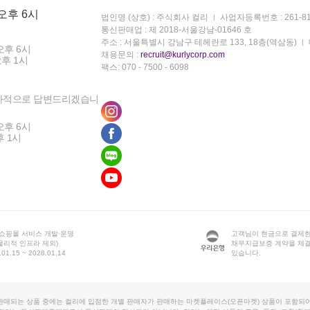
 오후 6시
법인명 (상호) : 주식회사 컬리
사업자등록번호 : 261-81
통신판매업 : 제 2018-서울강남-01646 호
주소 : 서울특별시 강남구 테헤란로 133, 18층(역삼동)
오후 6시
채용문의 :
recruit@kurlycorp.com
오후 1시
팩스: 070 - 7500 - 6098
차적으로 답변드리겠습니
오후 6시
후 1시
 쇼핑몰 서비스 개발·운영
고객님이 현금으로 결제한
물리적 인프라 제외)
채무지급보증 계약을 체
1.15 ~ 2028.01.14
있습니다.
판매되는 상품 중에는 컬리에 입점한 개별 판매자가 판매하는 마켓플레이스(오픈마켓) 상품이 포함되어