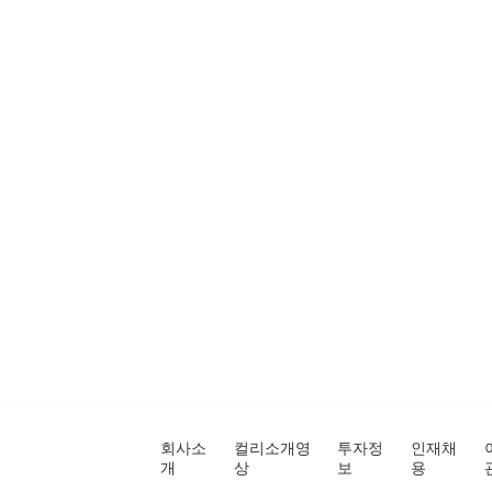
회사소
컬리소개영
투자정
인재채
개
상
보
용