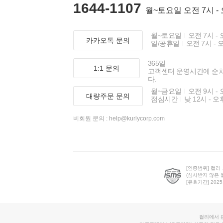
1644-1107
월~토요일 오전 7시 -
월~토요일
오전 7시 - 
카카오톡 문의
일/공휴일
오전 7시 - 
365일
1:1 문의
고객센터 운영시간에 순
다.
월~금요일
오전 9시 - 
대량주문 문의
점심시간
낮 12시 - 오
비회원 문의 :
help@kurlycorp.com
[인증범위] 컬리
(심사받지 않은 
[유효기간] 2025.0
컬리에서 