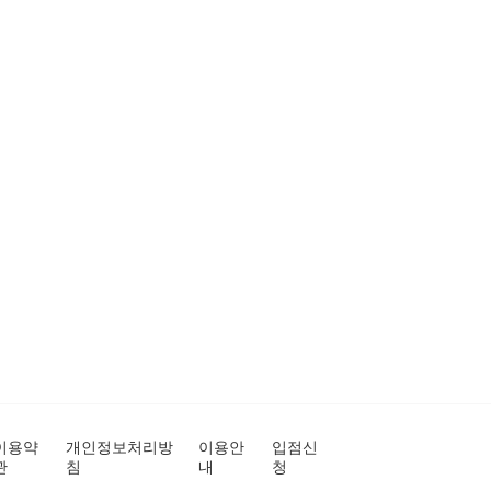
이용약
개인정보처리방
이용안
입점신
관
침
내
청