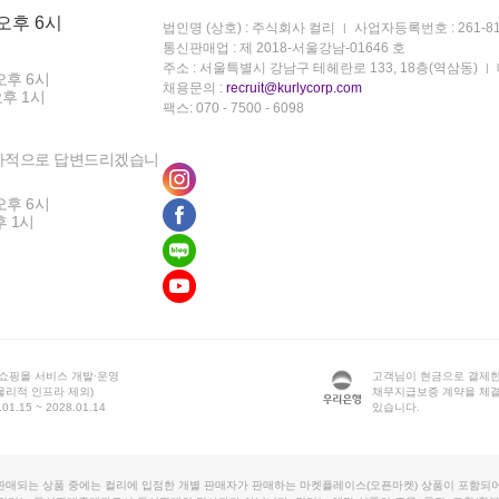
 오후 6시
법인명 (상호) : 주식회사 컬리
사업자등록번호 : 261-81
통신판매업 : 제 2018-서울강남-01646 호
주소 : 서울특별시 강남구 테헤란로 133, 18층(역삼동)
오후 6시
채용문의 :
recruit@kurlycorp.com
오후 1시
팩스: 070 - 7500 - 6098
차적으로 답변드리겠습니
오후 6시
후 1시
 쇼핑몰 서비스 개발·운영
고객님이 현금으로 결제한
물리적 인프라 제외)
채무지급보증 계약을 체
1.15 ~ 2028.01.14
있습니다.
판매되는 상품 중에는 컬리에 입점한 개별 판매자가 판매하는 마켓플레이스(오픈마켓) 상품이 포함되어