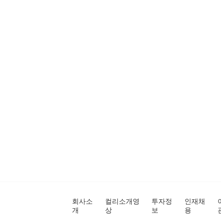
회사소
컬리소개영
투자정
인재채
개
상
보
용