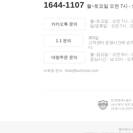
1644-1107
월~토요일 오전 7시 -
월~토요일
오전 7시 - 
카카오톡 문의
일/공휴일
오전 7시 - 
365일
1:1 문의
고객센터 운영시간에 순
다.
월~금요일
오전 9시 - 
대량주문 문의
점심시간
낮 12시 - 오
비회원 문의 :
help@kurlycorp.com
[인증범위] 컬리
(심사받지 않은 
[유효기간] 2025.0
컬리에서 