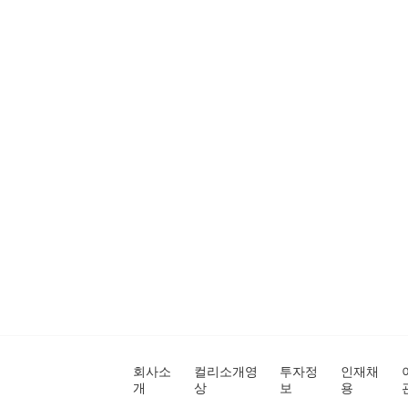
회사소
컬리소개영
투자정
인재채
개
상
보
용