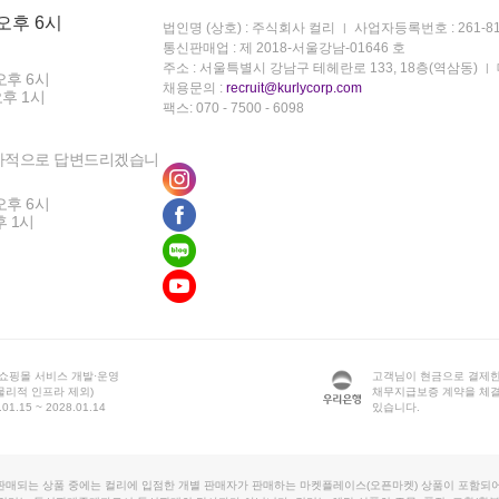
 오후 6시
법인명 (상호) : 주식회사 컬리
사업자등록번호 : 261-81
통신판매업 : 제 2018-서울강남-01646 호
주소 : 서울특별시 강남구 테헤란로 133, 18층(역삼동)
오후 6시
채용문의 :
recruit@kurlycorp.com
오후 1시
팩스: 070 - 7500 - 6098
차적으로 답변드리겠습니
오후 6시
후 1시
 쇼핑몰 서비스 개발·운영
고객님이 현금으로 결제한
물리적 인프라 제외)
채무지급보증 계약을 체
1.15 ~ 2028.01.14
있습니다.
판매되는 상품 중에는 컬리에 입점한 개별 판매자가 판매하는 마켓플레이스(오픈마켓) 상품이 포함되어