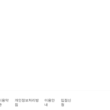
이용약
개인정보처리방
이용안
입점신
관
침
내
청