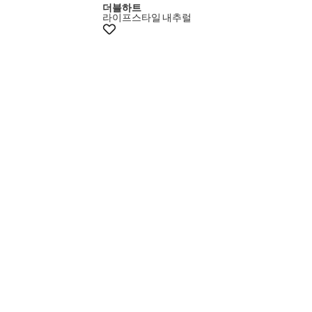
더블하트
라이프스타일
내추럴
+12% 쿠폰