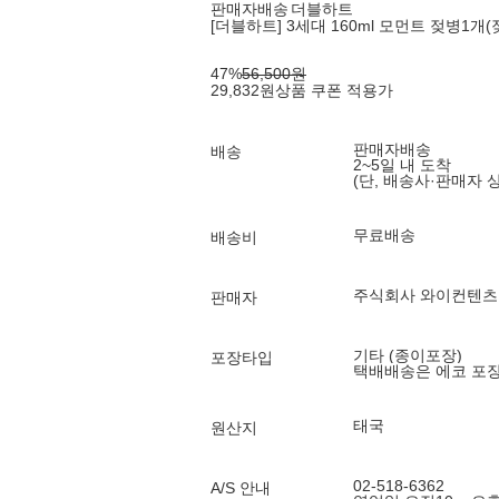
판매자배송
더블하트
[더블하트] 3세대 160ml 모먼트 젖병1개
47
%
56,500
원
29,832
원
상품 쿠폰 적용가
판매자배송
배송
2~5일 내 도착
(단, 배송사·판매자 
무료배송
배송비
주식회사 와이컨텐츠
판매자
기타 (종이포장)
포장타입
택배배송은 에코 포
태국
원산지
02-518-6362
A/S 안내