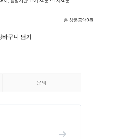
5시, 점심시간 12시 30분 ~ 1시30분
총 상품금액
0
원
장바구니 담기
문의