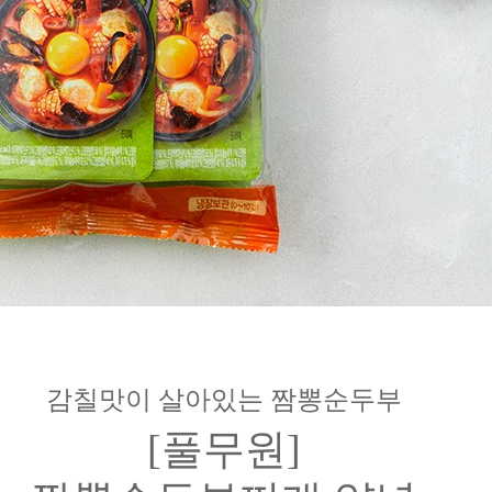
감칠맛이 살아있는 짬뽕순두부
[풀무원]