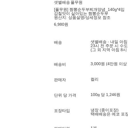
샛별배송
풀무원
[풀무원] 짬뽕순두부찌개양념_140g*4입
감칠맛이 살아있는 짬뽕순두부
원산지:
상품설명/상세정보 참조
6,980
원
샛별배송 · 내일 아침
배송
23시 전 주문 시 수
(그 외 지역 아침 8시
3,000원 (4만원 이상
배송비
컬리
판매자
100g 당 1,246원
단위 당 가격
냉장 (종이포장)
포장타입
택배배송은 에코 포