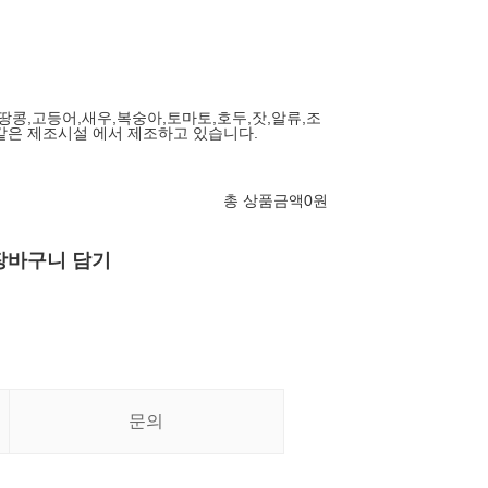
,땅콩,고등어,새우,복숭아,토마토,호두,잣,알류,조
같은 제조시설 에서 제조하고 있습니다.
총 상품금액
0
원
장바구니 담기
문의