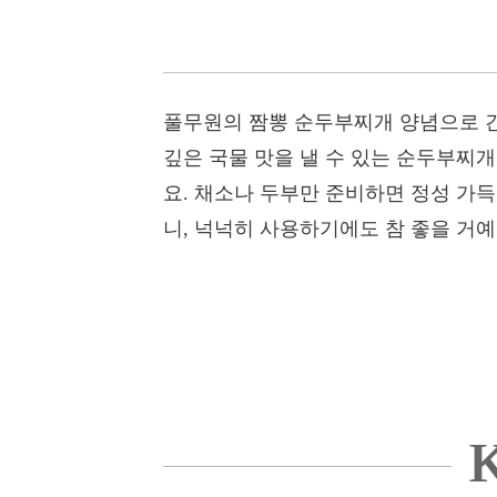
풀무원의 짬뽕 순두부찌개 양념으로 간
깊은 국물 맛을 낼 수 있는 순두부찌개
요. 채소나 두부만 준비하면 정성 가득
니, 넉넉히 사용하기에도 참 좋을 거예
K