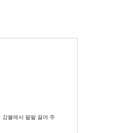
넣어 강불에서 팔팔 끓여 주