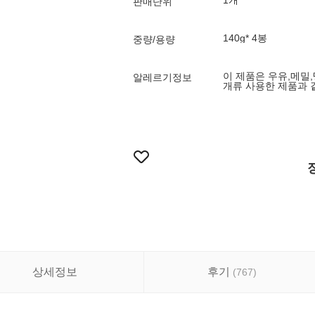
1개
판매단위
140g* 4봉
중량/용량
이 제품은 우유,메밀
알레르기정보
개류 사용한 제품과 
상세정보
후기
(
767
)