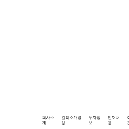
회사소
컬리소개영
투자정
인재채
개
상
보
용