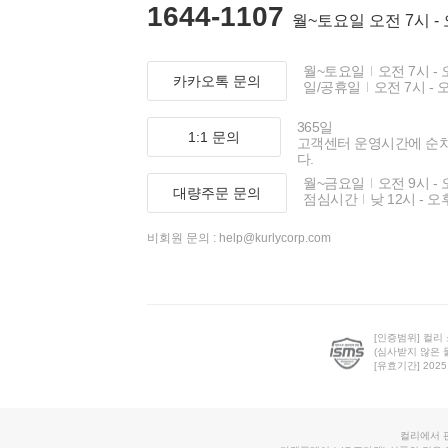
1644-1107
월~토요일 오전 7시 -
월~토요일
오전 7시 - 
카카오톡 문의
일/공휴일
오전 7시 - 
365일
1:1 문의
고객센터 운영시간에 순
다.
월~금요일
오전 9시 - 
대량주문 문의
점심시간
낮 12시 - 오
비회원 문의 :
help@kurlycorp.com
[인증범위] 컬리
(심사받지 않은 
[유효기간] 2025.0
컬리에서 