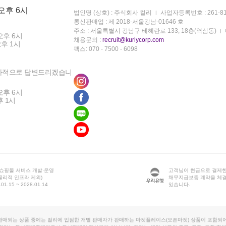
 오후 6시
법인명 (상호) : 주식회사 컬리
사업자등록번호 : 261-81
통신판매업 : 제 2018-서울강남-01646 호
주소 : 서울특별시 강남구 테헤란로 133, 18층(역삼동)
오후 6시
채용문의 :
recruit@kurlycorp.com
오후 1시
팩스: 070 - 7500 - 6098
차적으로 답변드리겠습니
오후 6시
후 1시
 쇼핑몰 서비스 개발·운영
고객님이 현금으로 결제한
물리적 인프라 제외)
채무지급보증 계약을 체
1.15 ~ 2028.01.14
있습니다.
판매되는 상품 중에는 컬리에 입점한 개별 판매자가 판매하는 마켓플레이스(오픈마켓) 상품이 포함되어