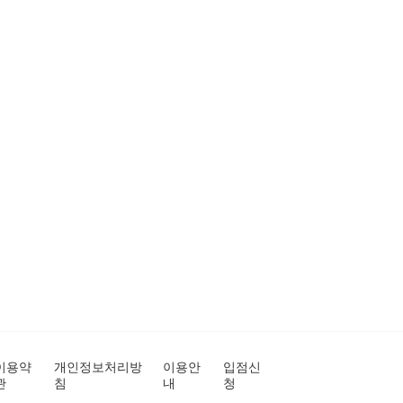
이용약
개인정보처리방
이용안
입점신
관
침
내
청