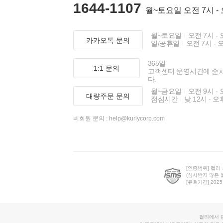
1644-1107
월~토요일 오전 7시 -
월~토요일
오전 7시 - 
카카오톡 문의
일/공휴일
오전 7시 - 
365일
1:1 문의
고객센터 운영시간에 순
다.
월~금요일
오전 9시 - 
대량주문 문의
점심시간
낮 12시 - 오
비회원 문의 :
help@kurlycorp.com
[인증범위] 컬리
(심사받지 않은 
[유효기간] 2025.0
컬리에서 