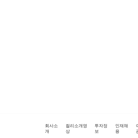
회사소
컬리소개영
투자정
인재채
개
상
보
용