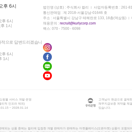
 오후 6시
법인명 (상호) : 주식회사 컬리
사업자등록번호 : 261-81
통신판매업 : 제 2018-서울강남-01646 호
주소 : 서울특별시 강남구 테헤란로 133, 18층(역삼동)
오후 6시
채용문의 :
recruit@kurlycorp.com
오후 1시
팩스: 070 - 7500 - 6098
차적으로 답변드리겠습니
오후 6시
후 1시
 쇼핑몰 서비스 개발·운영
고객님이 현금으로 결제한
물리적 인프라 제외)
채무지급보증 계약을 체
1.15 ~ 2028.01.14
있습니다.
판매되는 상품 중에는 컬리에 입점한 개별 판매자가 판매하는 마켓플레이스(오픈마켓) 상품이 포함되어