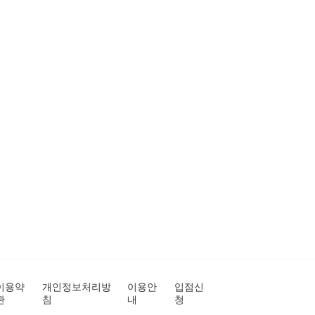
이용약
개인정보처리방
이용안
입점신
관
침
내
청