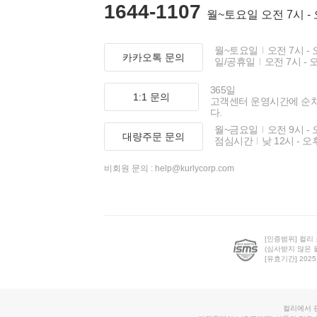
1644-1107
월~토요일 오전 7시 -
월~토요일
오전 7시 - 
카카오톡 문의
일/공휴일
오전 7시 - 
365일
1:1 문의
고객센터 운영시간에 순
다.
월~금요일
오전 9시 - 
대량주문 문의
점심시간
낮 12시 - 오
비회원 문의 :
help@kurlycorp.com
[인증범위] 컬리
(심사받지 않은 
[유효기간] 2025.0
컬리에서 