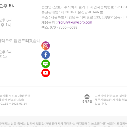
 오후 6시
법인명 (상호) : 주식회사 컬리
사업자등록번호 : 261-81
통신판매업 : 제 2018-서울강남-01646 호
주소 : 서울특별시 강남구 테헤란로 133, 18층(역삼동)
오후 6시
채용문의 :
recruit@kurlycorp.com
오후 1시
팩스: 070 - 7500 - 6098
차적으로 답변드리겠습니
오후 6시
후 1시
 쇼핑몰 서비스 개발·운영
고객님이 현금으로 결제한
물리적 인프라 제외)
채무지급보증 계약을 체
1.15 ~ 2028.01.14
있습니다.
판매되는 상품 중에는 컬리에 입점한 개별 판매자가 판매하는 마켓플레이스(오픈마켓) 상품이 포함되어