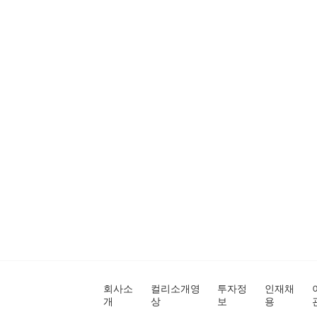
회사소
컬리소개영
투자정
인재채
개
상
보
용