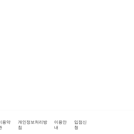
이용약
개인정보처리방
이용안
입점신
관
침
내
청