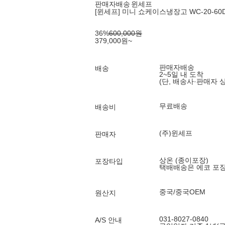
판매자배송
윈세프
[윈세프] 미니 쇼케이스냉장고 WC-20-60D 
36
%
600,000
원
379,000
원
~
판매자배송
배송
2~5일 내 도착
(단, 배송사·판매자 
무료배송
배송비
(주)윈세프
판매자
상온 (종이포장)
포장타입
택배배송은 에코 포
중국/중국OEM
원산지
031-8027-0840
A/S 안내