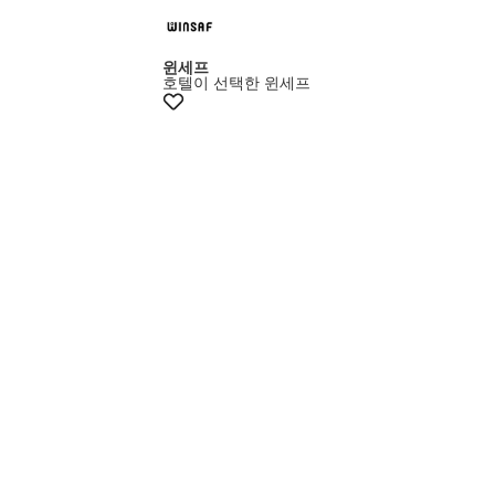
+12% 쿠폰
윈세프
호텔이 선택한 윈세프