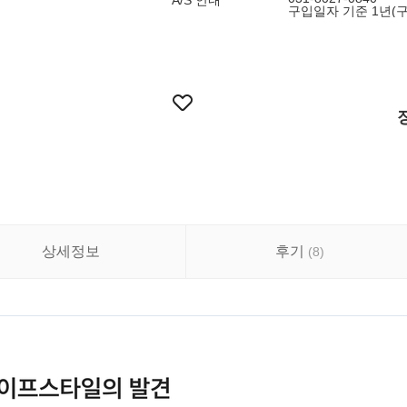
A/S 안내
구입일자 기준 1년(
상세정보
후기
(
8
)