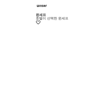
+12% 쿠폰
윈세프
호텔이 선택한 윈세프