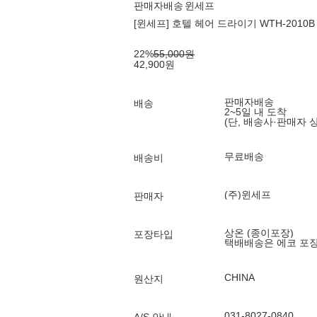
판매자배송
윈세프
[윈세프] 호텔 헤어 드라이기 WTH-2010B
22
%
55,000
원
42,900
원
판매자배송
배송
2~5일 내 도착
(단, 배송사·판매자 
무료배송
배송비
(주)윈세프
판매자
상온 (종이포장)
포장타입
택배배송은 에코 포
CHINA
원산지
031-8027-0840