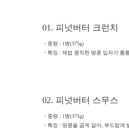
01. 피넛버터 크런치
・중량
: 1병(375g)
・특징
: 제법 큼직한 땅콩 입자가 틈
02. 피넛버터 스무스
・중량
: 1병(375g)
・특징
: 땅콩을 곱게 갈아, 부드럽게