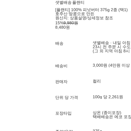
샛별배송
플랜티
[플랜티] 100% 피넛버터 375g 2종 (택1)
호주산 땅콩으로 만든
원산지:
상품설명/상세정보 참조
15
%
9,980
원
8,480
원
샛별배송 · 내일 아침
배송
23시 전 주문 시 수
(그 외 지역 아침 8시
3,000원 (4만원 이상
배송비
컬리
판매자
100g 당 2,261원
단위 당 가격
상온 (종이포장)
포장타입
택배배송은 에코 포