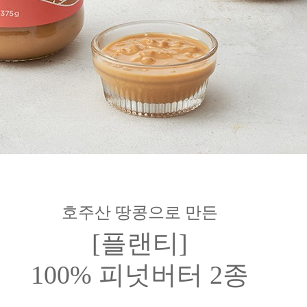
호주산 땅콩으로 만든
[플랜티]
100% 피넛버터 2종