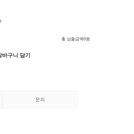
능
총 상품금액
0
원
장바구니 담기
문의