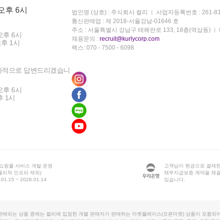
 오후 6시
법인명 (상호) : 주식회사 컬리
사업자등록번호 : 261-81
통신판매업 : 제 2018-서울강남-01646 호
주소 : 서울특별시 강남구 테헤란로 133, 18층(역삼동)
오후 6시
채용문의 :
recruit@kurlycorp.com
오후 1시
팩스: 070 - 7500 - 6098
차적으로 답변드리겠습니
오후 6시
후 1시
 쇼핑몰 서비스 개발·운영
고객님이 현금으로 결제한
물리적 인프라 제외)
채무지급보증 계약을 체
1.15 ~ 2028.01.14
있습니다.
판매되는 상품 중에는 컬리에 입점한 개별 판매자가 판매하는 마켓플레이스(오픈마켓) 상품이 포함되어