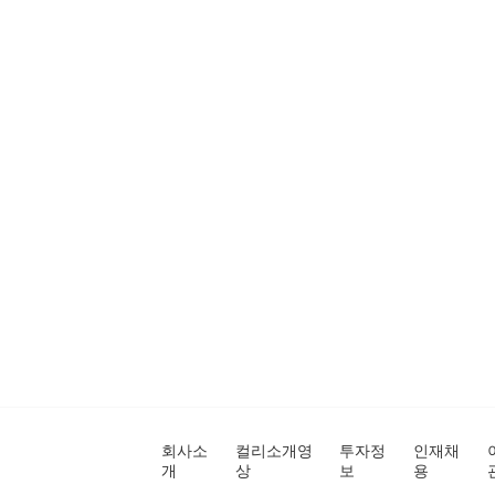
회사소
컬리소개영
투자정
인재채
개
상
보
용