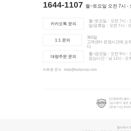
1644-1107
월~토요일 오전 7시 -
월~토요일
오전 7시 - 
카카오톡 문의
일/공휴일
오전 7시 - 
365일
1:1 문의
고객센터 운영시간에 순
다.
월~금요일
오전 9시 - 
대량주문 문의
점심시간
낮 12시 - 오
비회원 문의 :
help@kurlycorp.com
[인증범위] 컬리
(심사받지 않은 
[유효기간] 2025.0
컬리에서 