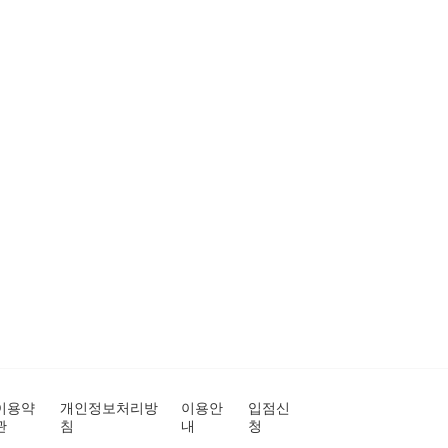
이용약
개인정보처리방
이용안
입점신
관
침
내
청