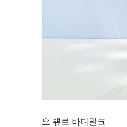
오 쀼르 바디밀크