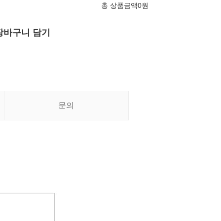
총 상품금액
0
원
장바구니 담기
문의