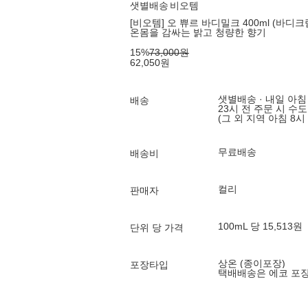
샛별배송
비오템
[비오템] 오 쀼르 바디밀크 400ml (바디크
온몸을 감싸는 밝고 청량한 향기
15
%
73,000
원
62,050
원
샛별배송 · 내일 아침
배송
23시 전 주문 시 수
(그 외 지역 아침 8시
무료배송
배송비
컬리
판매자
100mL 당 15,513원
단위 당 가격
상온 (종이포장)
포장타입
택배배송은 에코 포