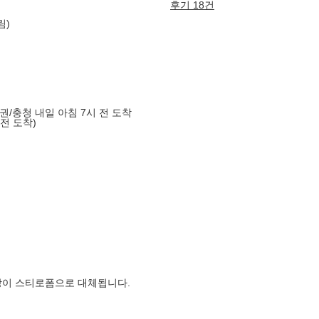
후기 18건
림)
도권/충청 내일 아침 7시 전 도착
 전 도착)
장이 스티로폼으로 대체됩니다.