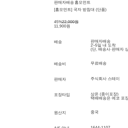
판매자배송
홈모먼트
[홈모먼트] 국자 받침대 (단품)
45
%
22,000
원
11,900
원
판매자배송
배송
2~5일 내 도착
(단, 배송사·판매자 
무료배송
배송비
주식회사 스테이
판매자
상온 (종이포장)
포장타입
택배배송은 에코 포
중국
원산지
1644-1107