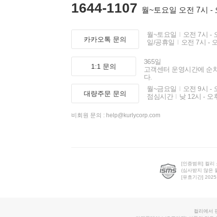
1644-1107
월~토요일 오전 7시 -
월~토요일
오전 7시 - 
카카오톡 문의
일/공휴일
오전 7시 - 
365일
1:1 문의
고객센터 운영시간에 순
다.
월~금요일
오전 9시 - 
대량주문 문의
점심시간
낮 12시 - 오
비회원 문의 :
help@kurlycorp.com
[인증범위] 컬리
(심사받지 않은 
[유효기간] 2025.0
컬리에서 