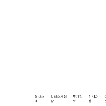
회사소
컬리소개영
투자정
인재채
개
상
보
용