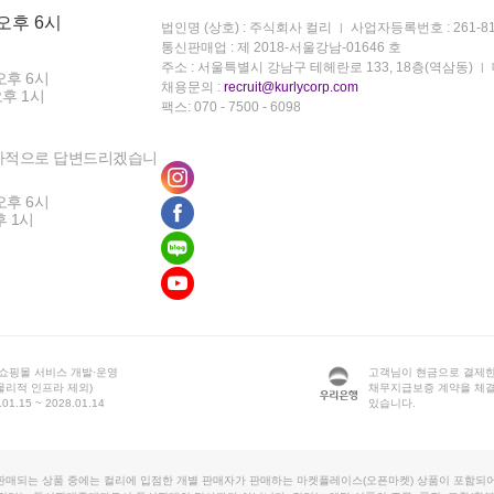
 오후 6시
법인명 (상호) : 주식회사 컬리
사업자등록번호 : 261-81
통신판매업 : 제 2018-서울강남-01646 호
주소 : 서울특별시 강남구 테헤란로 133, 18층(역삼동)
오후 6시
채용문의 :
recruit@kurlycorp.com
오후 1시
팩스: 070 - 7500 - 6098
차적으로 답변드리겠습니
오후 6시
후 1시
 쇼핑몰 서비스 개발·운영
고객님이 현금으로 결제한
물리적 인프라 제외)
채무지급보증 계약을 체
1.15 ~ 2028.01.14
있습니다.
판매되는 상품 중에는 컬리에 입점한 개별 판매자가 판매하는 마켓플레이스(오픈마켓) 상품이 포함되어