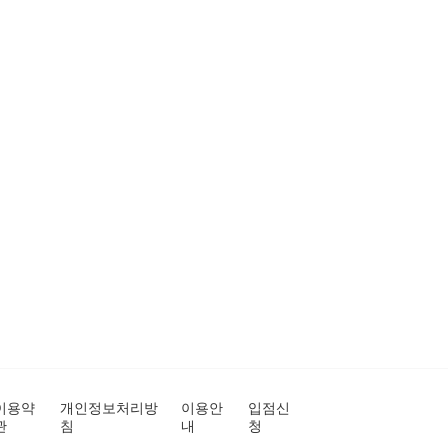
이용약
개인정보처리방
이용안
입점신
관
침
내
청