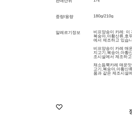
1개
판매단위
180g/210g
중량/용량
비프양송이 카레: 이
알레르기정보
복숭아,아황산류,호두
에서 제조하고 있습니
비프양송이 카레 매운
지고기,복숭아,아황산
조시설에서 제조하고
채소듬뿍카레 매운맛:
고기,복숭아,아황산류
품과 같은 제조시설에