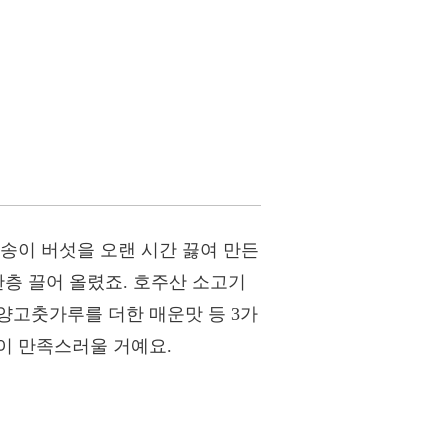
송이 버섯을 오랜 시간 끓여 만든
한층 끌어 올렸죠. 호주산 소고기
양고춧가루를 더한 매운맛 등 3가
이 만족스러울 거예요.