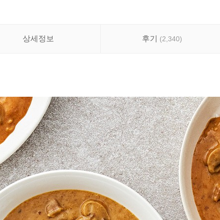
상세정보
후기
(
2,340
)