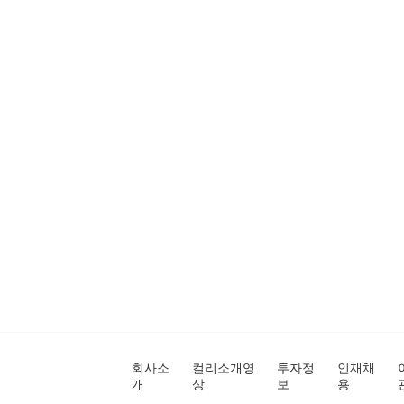
회사소
컬리소개영
투자정
인재채
개
상
보
용