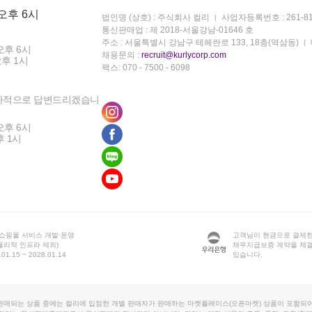
 오후 6시
법인명 (상호) : 주식회사 컬리
사업자등록번호 : 261-81
통신판매업 : 제 2018-서울강남-01646 호
주소 : 서울특별시 강남구 테헤란로 133, 18층(역삼동)
오후 6시
채용문의 :
recruit@kurlycorp.com
오후 1시
팩스: 070 - 7500 - 6098
차적으로 답변드리겠습니
오후 6시
후 1시
 쇼핑몰 서비스 개발·운영
고객님이 현금으로 결제한
물리적 인프라 제외)
채무지급보증 계약을 체
1.15 ~ 2028.01.14
있습니다.
판매되는 상품 중에는 컬리에 입점한 개별 판매자가 판매하는 마켓플레이스(오픈마켓) 상품이 포함되어