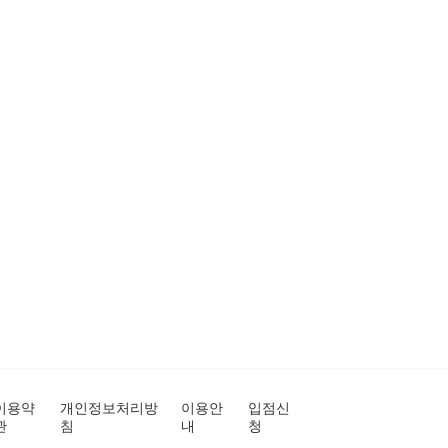
이용약
개인정보처리방
이용안
입점신
관
침
내
청