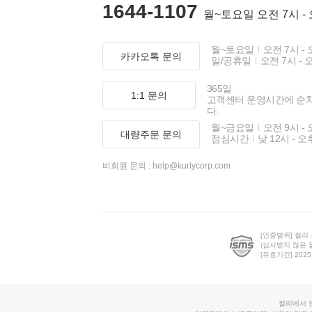
1644-1107
월~토요일 오전 7시 -
월~토요일
오전 7시 - 
카카오톡 문의
일/공휴일
오전 7시 - 
365일
1:1 문의
고객센터 운영시간에 순
다.
월~금요일
오전 9시 - 
대량주문 문의
점심시간
낮 12시 - 오
비회원 문의 :
help@kurlycorp.com
[인증범위] 컬리
(심사받지 않은 
[유효기간] 2025.0
컬리에서 