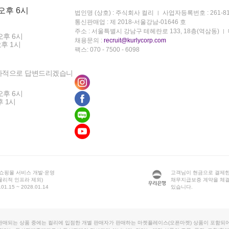
 오후 6시
법인명 (상호) : 주식회사 컬리
사업자등록번호 : 261-81
통신판매업 : 제 2018-서울강남-01646 호
주소 : 서울특별시 강남구 테헤란로 133, 18층(역삼동)
오후 6시
채용문의 :
recruit@kurlycorp.com
오후 1시
팩스: 070 - 7500 - 6098
차적으로 답변드리겠습니
오후 6시
후 1시
 쇼핑몰 서비스 개발·운영
고객님이 현금으로 결제한
물리적 인프라 제외)
채무지급보증 계약을 체
1.15 ~ 2028.01.14
있습니다.
판매되는 상품 중에는 컬리에 입점한 개별 판매자가 판매하는 마켓플레이스(오픈마켓) 상품이 포함되어