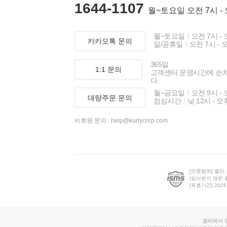
1644-1107
월~토요일 오전 7시 -
월~토요일
오전 7시 - 
카카오톡 문의
일/공휴일
오전 7시 - 
365일
1:1 문의
고객센터 운영시간에 순
다.
월~금요일
오전 9시 - 
대량주문 문의
점심시간
낮 12시 - 오
비회원 문의 :
help@kurlycorp.com
[인증범위] 컬리
(심사받지 않은 
[유효기간] 2025.0
컬리에서 