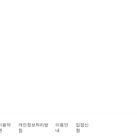
이용약
개인정보처리방
이용안
입점신
관
침
내
청