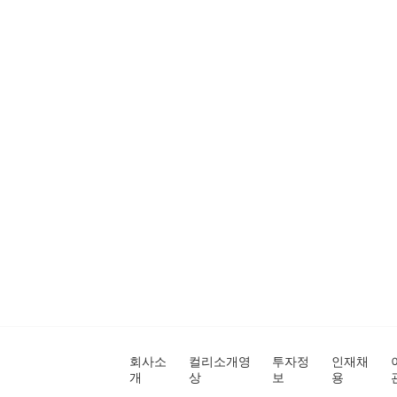
회사소
컬리소개영
투자정
인재채
개
상
보
용