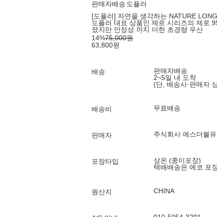
판매자배송
도플러
[도플러] 자연을 생각하는 NATURE LONG
도플러 대표 상품인 제로 시리즈의 제로.9
졌지만 안정성 까지 더한 초경량 우산
14
%
75,000
원
63,800
원
판매자배송
배송
2~5일 내 도착
(단, 배송사·판매자 
무료배송
배송비
주식회사 에스더블유
판매자
상온 (종이포장)
포장타입
택배배송은 에코 포
CHINA
원산지