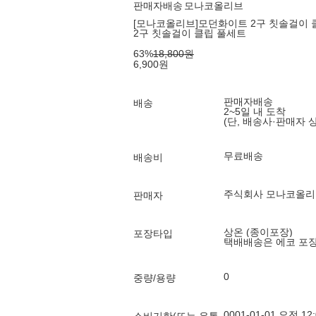
판매자배송
모나코올리브
[모나코올리브]모던화이트 2구 칫솔걸이 
2구 칫솔걸이 클립 풀세트
63
%
18,800
원
6,900
원
판매자배송
배송
2~5일 내 도착
(단, 배송사·판매자 
무료배송
배송비
주식회사 모나코올리
판매자
상온 (종이포장)
포장타입
택배배송은 에코 포
0
중량/용량
0001-01-01 오전 12: