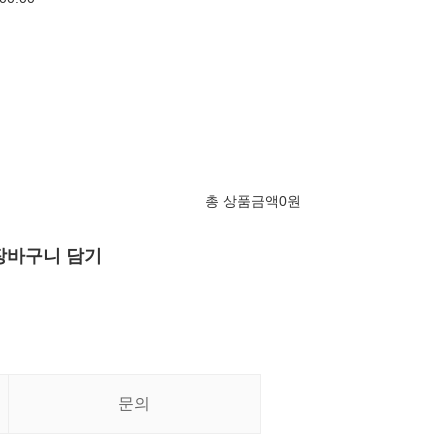
총 상품금액
0
원
장바구니 담기
문의