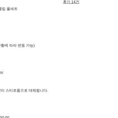
후기 14건
클립 풀세트
상황에 따라 변동 가능)
브
장이 스티로폼으로 대체됩니다.
00:00