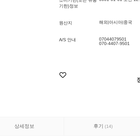
소비기한(또는 유통
기한)정보
해외|아시아|중국
원산지
07044079501
A/S 안내
070-4407-9501
상세정보
후기
(
14
)