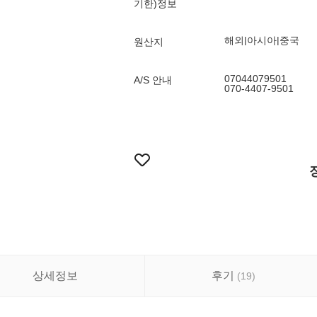
기한)정보
해외|아시아|중국
원산지
07044079501
A/S 안내
070-4407-9501
상세정보
후기
(
19
)