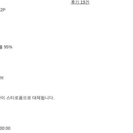
후기 19건
2P
확률
95
%
브
장이 스티로폼으로 대체됩니다.
00:00