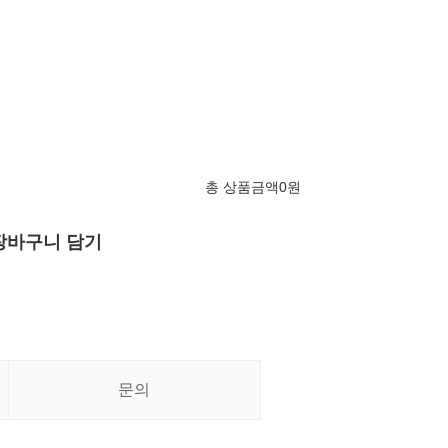
총 상품금액
0
원
장바구니 담기
문의