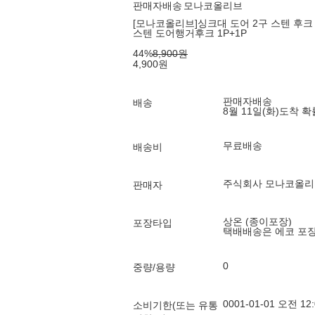
판매자배송
모나코올리브
[모나코올리브]싱크대 도어 2구 스텐 후크 
스텐 도어행거후크 1P+1P
44
%
8,900
원
4,900
원
판매자배송
배송
8월 11일(화)
도착 
무료배송
배송비
주식회사 모나코올리
판매자
상온 (종이포장)
포장타입
택배배송은 에코 포
0
중량/용량
0001-01-01 오전 12:
소비기한(또는 유통